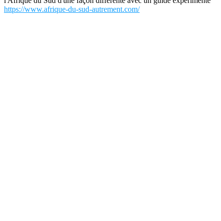
l'Afrique du Sud d'une façon différente avec un guide expérimenté
https://www.afrique-du-sud-autrement.com/