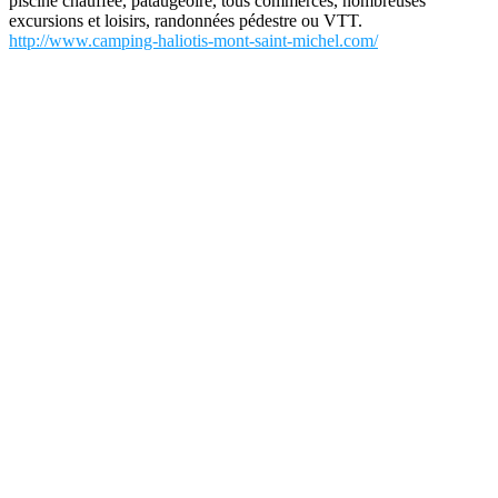
piscine chauffée, pataugeoire, tous commerces, nombreuses
excursions et loisirs, randonnées pédestre ou VTT.
http://www.camping-haliotis-mont-saint-michel.com/