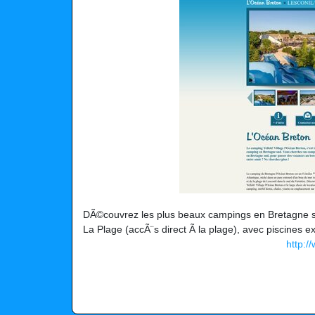
DÃ©couvrez les plus beaux campings en Bretagne su
La Plage (accÃ¨s direct Ã la plage), avec piscines 
http: