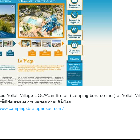
d Yelloh Village L'OcÃ©an Breton (camping bord de mer) et Yelloh Vil
extÃ©rieures et couvertes chauffÃ©es
//www.campingsbretagnesud.com/