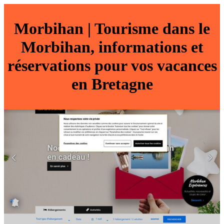
Morbihan | Tourisme dans le
Morbihan, infor­ma­tions et
réser­va­tions pour vos vacances
en Bretagne